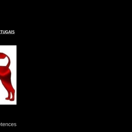
RTUGAIS
étences