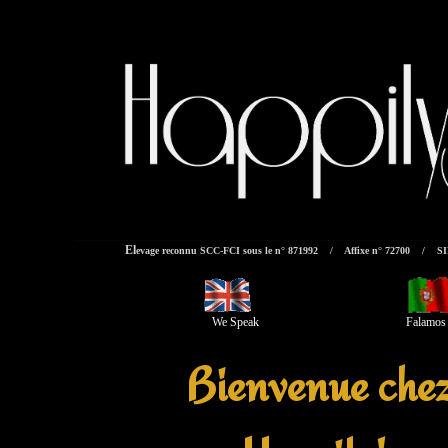
El
evage reconnu SCC-FCI sous le n° 871992 / Affixe n° 72700 / SI
W
e
Speak Falamos
Bienvenue ch